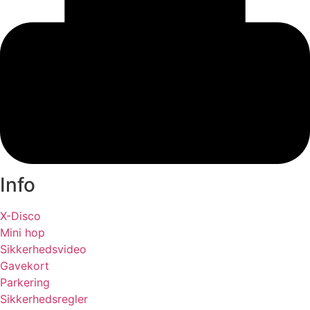
Info
X-Disco
Mini hop
Sikkerhedsvideo
Gavekort
Parkering
Sikkerhedsregler