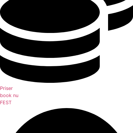
Priser
book nu
FEST