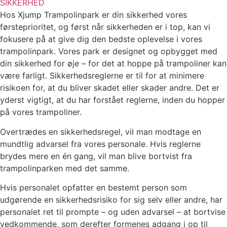
SIKKERHED
Hos Xjump Trampolinpark er din sikkerhed vores
førsteprioritet, og først når sikkerheden er i top, kan vi
fokusere på at give dig den bedste oplevelse i vores
trampolinpark. Vores park er designet og opbygget med
din sikkerhed for øje – for det at hoppe på trampoliner kan
være farligt. Sikkerhedsreglerne er til for at minimere
risikoen for, at du bliver skadet eller skader andre. Det er
yderst vigtigt, at du har forstået reglerne, inden du hopper
på vores trampoliner.
Overtrædes en sikkerhedsregel, vil man modtage en
mundtlig advarsel fra vores personale. Hvis reglerne
brydes mere en én gang, vil man blive bortvist fra
trampolinparken med det samme.
Hvis personalet opfatter en bestemt person som
udgørende en sikkerhedsrisiko for sig selv eller andre, har
personalet ret til prompte – og uden advarsel – at bortvise
vedkommende, som derefter formenes adgang i op til